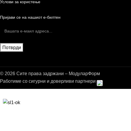
Услови за користење
Пријави се на нашиот е-билтен
© 2026 Сите права задржани – МодуларФорм
Работиме со сигурни и доверливи партнери
Бесплатна достава до дома за нарачки над 9.000,00 ден.
10% попуст на прва нарачка за запишување на билтенот
(Newsletter)