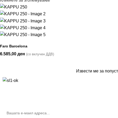
Кликнете за зголемување
Faro Barcelona
6.585,00
ден
(со вклучен ДДВ)
Извести ме за попуст
10% попуст на прва нарачка за запишување на билтенот
(Newsletter)