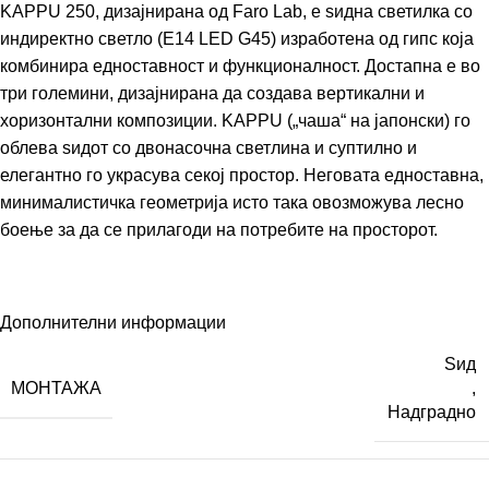
KAPPU 250, дизајнирана од Faro Lab, е ѕидна светилка со
индиректно светло (E14 LED G45) изработена од гипс која
комбинира едноставност и функционалност. Достапна е во
три големини, дизајнирана да создава вертикални и
хоризонтални композиции. KAPPU („чаша“ на јапонски) го
облева ѕидот со двонасочна светлина и суптилно и
елегантно го украсува секој простор. Неговата едноставна,
минималистичка геометрија исто така овозможува лесно
боење за да се прилагоди на потребите на просторот.
Дополнителни информации
Ѕид
МОНТАЖА
,
Надградно