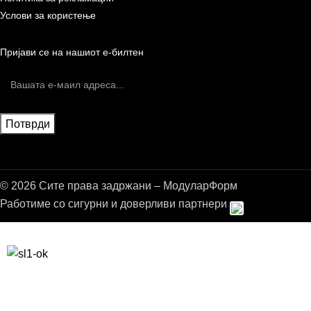
Услови за користење
Пријави се на нашиот е-билтен
© 2026 Сите права задржани – МодуларФорм
Работиме со сигурни и доверливи партнери
Бесплатна достава до дома за нарачки над 9.000,00 ден.
10% попуст на прва нарачка за запишување на билтенот
(Newsletter)