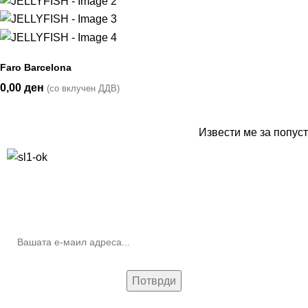
Faro Barcelona
0,00
ден
(со вклучен ДДВ)
Извести ме за попуст
10% попуст на прва нарачка за запишување на билтенот
(Newsletter)