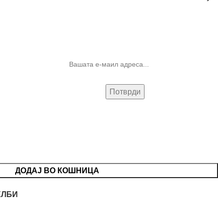
10% попуст на прва нарачка за
запишување на билтенот
(Newsletter)
ДОДАЈ ВО КОШНИЦА
ЕЛБИ