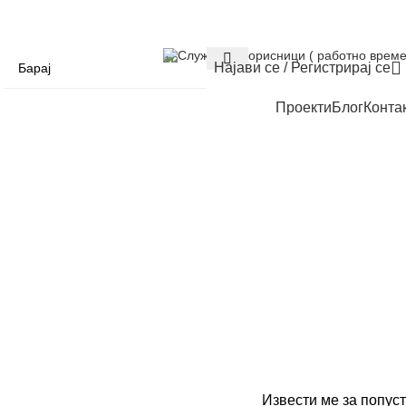
Служба за корисници ( работно време
Најави се / Регистрирај се
Проекти
Блог
Конта
Извести ме за попуст