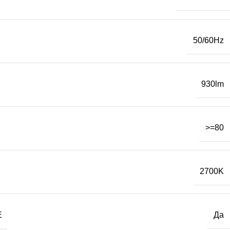
50/60Hz
930lm
>=80
2700K
Е
Да