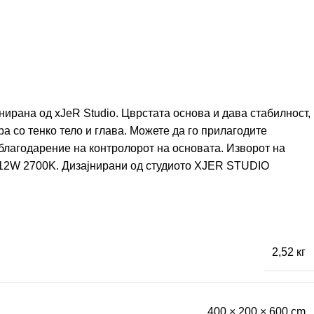
ирана од xJeR Studio. Цврстата основа и дава стабилност,
ра со тенко тело и глава. Можете да го прилагодите
 благодарение на контролорот на основата. Изворот на
12W 2700K. Дизајнирани од студиото
XJER STUDIO
2,52 кг
400 × 200 × 600 cm