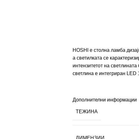
HOSHI е столна ламба дизајн
а светилката се карактеризи
интензитетот на светлината
светлина е интегриран LED 
Дополнителни информации
ТЕЖИНА
ДИМЕНЗИИ