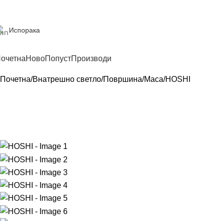
Испорака
очетна
Ново
Попуст
Производи
Почетна
Внатрешно светло
Површина
Маса
HOSHI