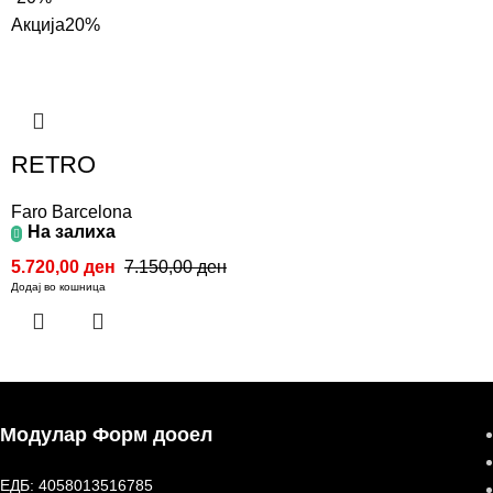
Акција
20%
RETRO
Faro Barcelona
На залиха
5.720,00
ден
7.150,00
ден
Додај во кошница
Модулар Форм дооел
ЕДБ: 4058013516785