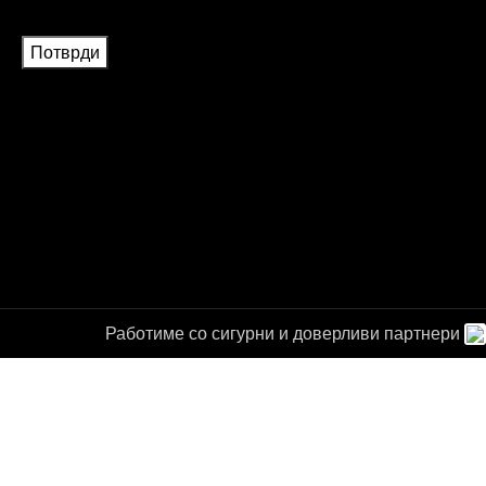
Работиме со сигурни и доверливи партнери
а за
от