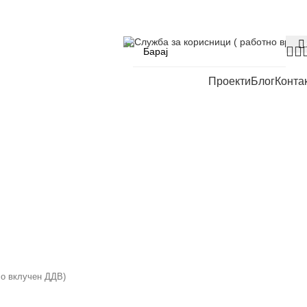
Служба за корисници ( работно време
Проекти
Блог
Конта
со вклучен ДДВ)