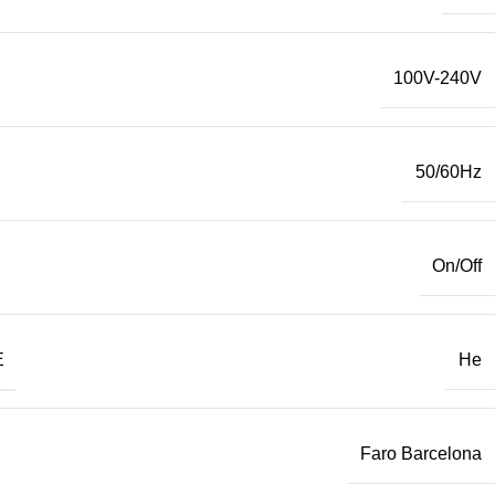
100V-240V
50/60Hz
On/Off
Е
Не
Faro Barcelona