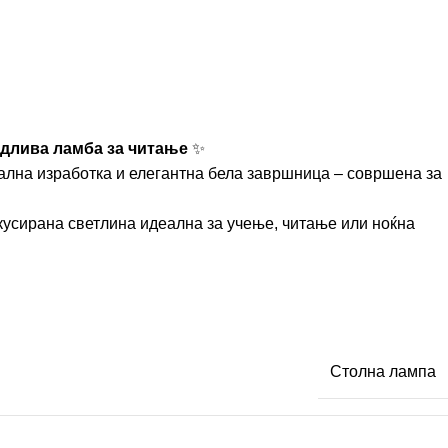
длива ламба за читање
✨
ална изработка и елегантна бела завршница – совршена за
усирана светлина идеална за учење, читање или ноќна
Столна лампа