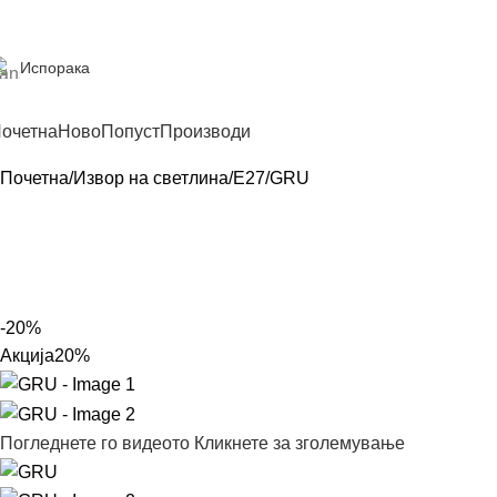
Испорака
очетна
Ново
Попуст
Производи
Почетна
Извор на светлина
E27
GRU
-20%
Акција
20%
Погледнете го видеото
Кликнете за зголемување