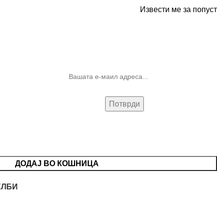
Извести ме за попуст
10% попуст на прва нарачка за
запишување на билтенот
(Newsletter)
ДОДАЈ ВО КОШНИЦА
ЕЛБИ