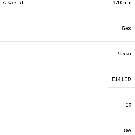
НА КАБЕЛ
1700mm
Беж
Челик
E14 LED
20
8W