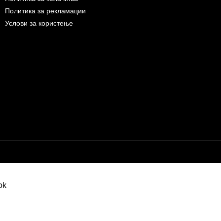
Политика за рекламации
Услови за користење
Бесплатна достава до дома за нарачки над 9.000,00 ден.
10% попуст на прва нарачк
запишување на билтен
(Newsletter)