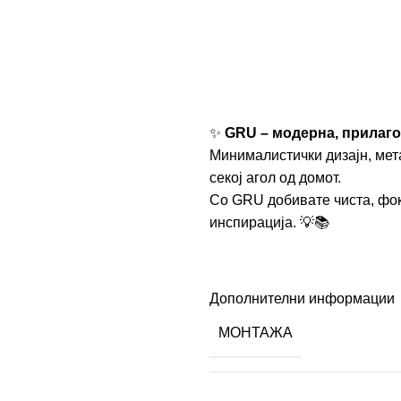
✨
GRU – модерна, прилаго
Минималистички дизајн, мет
секој агол од домот.
Со GRU добивате чиста, фок
инспирација. 💡📚
Дополнителни информации
МОНТАЖА