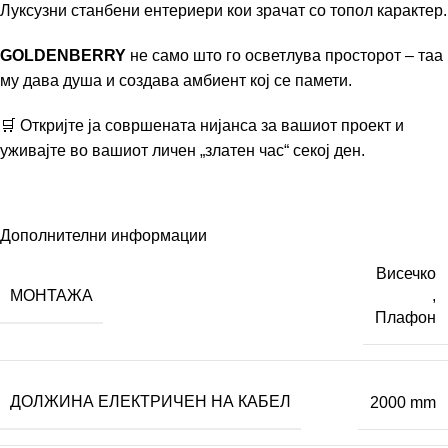
Луксузни станбени ентериери кои зрачат со топол карактер.
GOLDENBERRY
не само што го осветлува просторот – таа
му дава душа и создава амбиент кој се памети.
🛒 Откријте ја совршената нијанса за вашиот проект
и
уживајте во вашиот личен „златен час“ секој ден.
Дополнителни информации
Висечко
МОНТАЖА
,
Плафон
ДОЛЖИНА ЕЛЕКТРИЧЕН НА КАБЕЛ
2000 mm