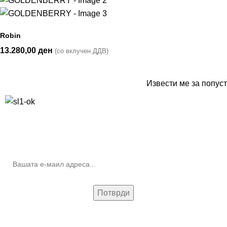
Robin
13.280,00
ден
(со вклучен ДДВ)
Извести ме за попуст
10% попуст на прва нарачка за запишување на билтенот
(Newsletter)