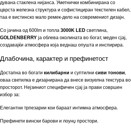
дувана стаклена нијанса.
Уметнички комбинирана со
цврста железна структура и софистициран текстилен кабел,
таа е вистинско мало ремек-дело на современиот дизајн.
Со јачина од 600lm и топла
3000K LED
светлина,
GOLDENBERRY
ја облева околината во богат,
меден сјај,
создавајќи атмосфера која веднаш опушта и инспирира.
Длабочина, карактер и префинетост
Достапна во богати
килибарни
и суптилни
сиви тонови
,
оваа светилка е дизајнирана да внесе визуелна текстура во
просторот.
Нејзиниот специфичен сјај ја прави совршен
избор за:
Елегантни трпезарии кои бараат интимна атмосфера.
Префинети вински барови и лоунџ простори.