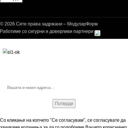
© 2026 Сите права задржани – МодуларФорм
Работиме со сигурни и доверливи партнери
Бесплатна достава до дома за нарачки над 9.000,00 ден.
10% попуст на прва нарачка за запишување на билтенот
(Newsletter)
Со кликање на копчето "Се согласувам", се согласувате да
зачуваме колачиња за да го подобриме Вашето корисничко