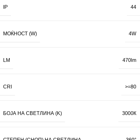
IP
44
МОЌНОСТ (W)
4W
LM
470lm
CRI
>=80
БОЈА НА СВЕТЛИНА (K)
3000К
СТЕПЕН (СНОП) НА СВЕТЛИНА
360°