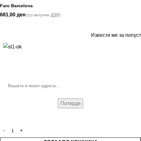
Faro Barcelona
681,00
ден
(со вклучен ДДВ)
Извести ме за попуст
10% попуст на прва нарачка за запишување на билтенот
(Newsletter)