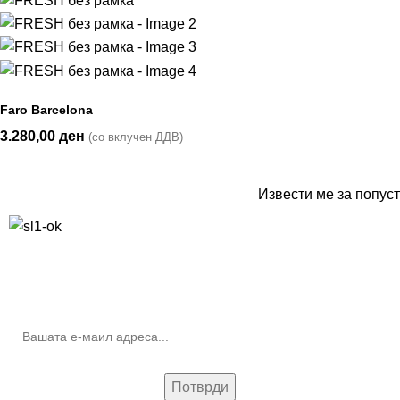
Faro Barcelona
3.280,00
ден
(со вклучен ДДВ)
Извести ме за попуст
10% попуст на прва нарачка за запишување на билтенот
(Newsletter)