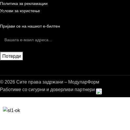
Политика за рекламации
Услови за користење
Пријави се на нашиот е-билтен
© 2026 Сите права задржани – МодуларФорм
Работиме со сигурни и доверливи партнери
Бесплатна достава до дома за нарачки над 9.000,00 ден.
10% попуст на прва нарачка за запишување на билтенот