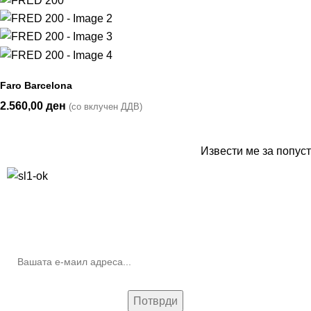
Faro Barcelona
2.560,00
ден
(со вклучен ДДВ)
Извести ме за попуст
10% попуст на прва нарачка за запишување на билтенот
(Newsletter)