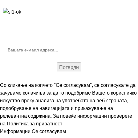
Бесплатна достава до дома за нарачки над 9.000,00 ден.
10% попуст на прва нарачка за запишување на билтенот
(Newsletter)
Со кликање на копчето "Се согласувам", се согласувате да
зачуваме колачиња за да го подобриме Вашето корисничко
искуство преку анализа на употребата на веб-страната,
подобрување на навигацијата и прикажување на
релевантна содржина. За повеќе информации проверете
на
Политика за приватност
Информации
Се согласувам