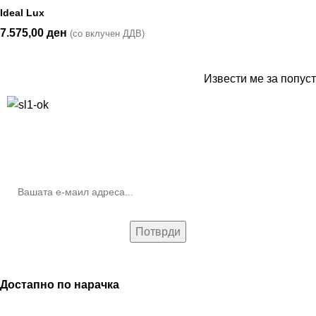
Ideal Lux
7.575,00
ден
(со вклучен ДДВ)
Извести ме за попуст
10% попуст на прва нарачка за запишување на билтенот
(Newsletter)
Достапно по нарачка