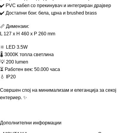
✔️ PVC кабел со прекинувач и интегриран драјвер
✔️ Достапни бои: бела, црна и brushed brass
📏 Димензии:
L 127 x H 460 x P 260 mm
🔆 LED 3.5W
🌡️ 3000K топла светлина
💡 200 lumen
⏳ Работен век: 50.000 часа
💧 IP20
Совршен спој на минимализам и елеганција за секој
ентериер. ✨
Дополнителни информации