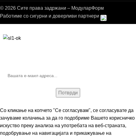
© 2026 Сите права задржани – МодуларФорм
Работиме со сигурни и доверливи партнери
Бесплатна достава до дома за нарачки над 9.000,00 ден.
10% попуст на прва нарачка за запишување на билтенот
(Newsletter)
Со кликање на копчето "Се согласувам", се согласувате да
зачуваме колачиња за да го подобриме Вашето корисничко
искуство преку анализа на употребата на веб-страната,
подобрување на навигацијата и прикажување на