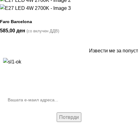
Faro Barcelona
585,00
ден
(со вклучен ДДВ)
Извести ме за попуст
10% попуст на прва нарачка за запишување на билтенот
(Newsletter)