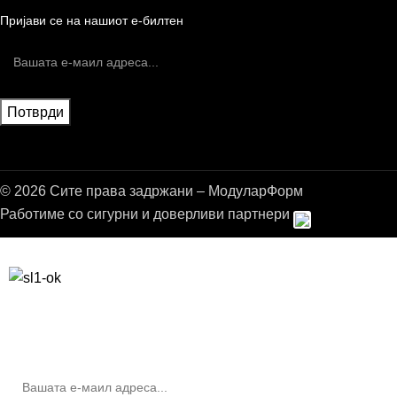
Пријави се на нашиот е-билтен
© 2026 Сите права задржани – МодуларФорм
Работиме со сигурни и доверливи партнери
Бесплатна достава до дома за нарачки над 9.000,00 ден.
10% попуст на прва нарачка за запишување на билтенот
(Newsletter)