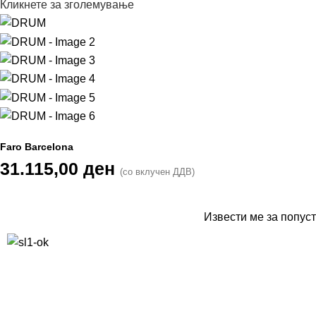
Кликнете за зголемување
Faro Barcelona
31.115,00
ден
(со вклучен ДДВ)
Извести ме за попуст
10% попуст на прва нарачка за запишување на билтенот
(Newsletter)