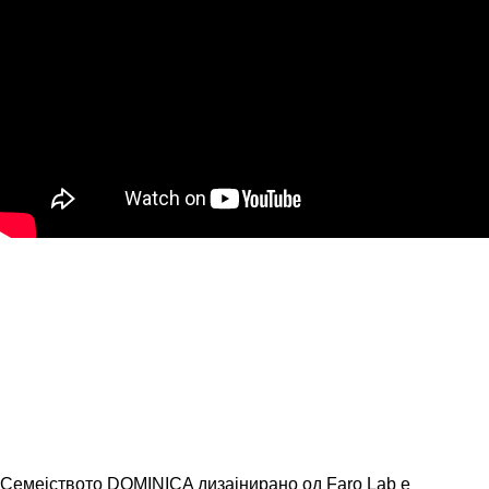
Семејството DOMINICA дизајнирано од Faro Lab е