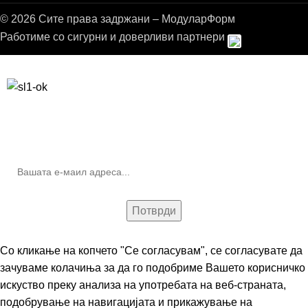
© 2026 Сите права задржани – МодуларФорм
Работиме со сигурни и доверливи партнери
Бесплатна достава до дома за нарачки над 9.000,00 ден.
10% попуст на прва нарачка за запишување на билтенот
(Newsletter)
Со кликање на копчето "Се согласувам", се согласувате да
зачуваме колачиња за да го подобриме Вашето корисничко
искуство преку анализа на употребата на веб-страната,
подобрување на навигацијата и прикажување на