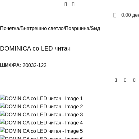
0
0,00
де
Почетна
Внатрешно светло
Површина
Sид
DOMINICA со LED читач
ШИФРА:
20032-122