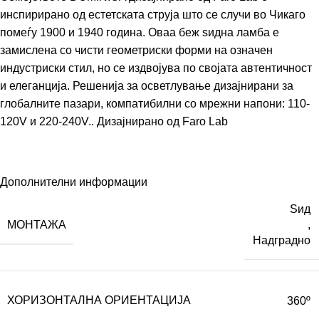
инспирирано од естетската струја што се случи во Чикаго
помеѓу 1900 и 1940 година. Оваа беж ѕидна ламба е
замислена со чисти геометриски форми на означен
индустриски стил, но се издвојува по својата автентичност
и елеганција. Решенија за осветлување дизајнирани за
глобалните пазари, компатибилни со мрежни напони: 110-
120V и 220-240V.. Дизајнирано од
Faro Lab
Дополнителни информации
Ѕид
МОНТАЖА
,
Надградно
ХОРИЗОНТАЛНА ОРИЕНТАЦИЈА
360º