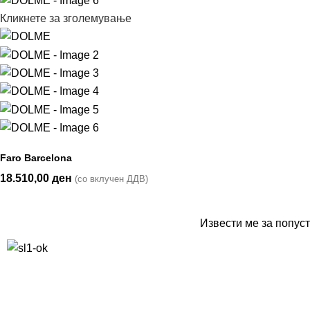
Кликнете за зголемување
Faro Barcelona
18.510,00
ден
(со вклучен ДДВ)
Извести ме за попуст
10% попуст на прва нарачка за запишување на билтенот
(Newsletter)