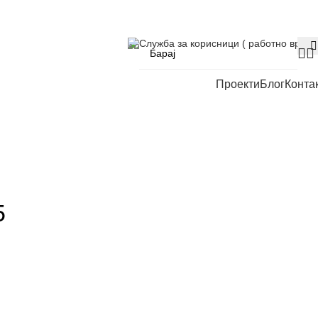
Служба за корисници ( работно време
Проекти
Блог
Конта
5