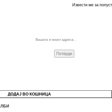
Извести ме за попуст
10% попуст на прва нарачка за
запишување на билтенот
(Newsletter)
ДОДАЈ ВО КОШНИЦА
ЕЛБИ