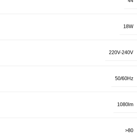
44
18W
220V-240V
50/60Hz
1080lm
>80