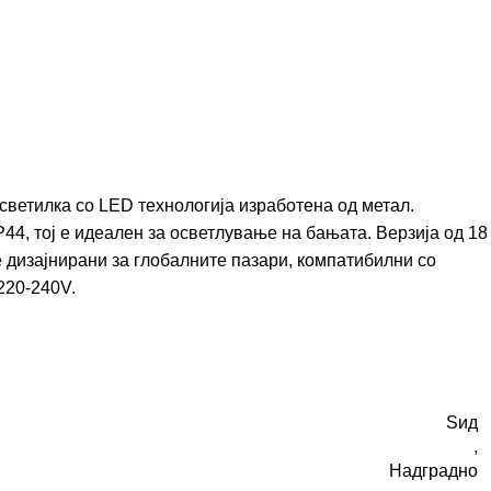
ветилка со LED технологија изработена од метал.
44, тој е идеален за осветлување на бањата. Верзија од 18
 дизајнирани за глобалните пазари, компатибилни со
220-240V.
Ѕид
,
Надградно