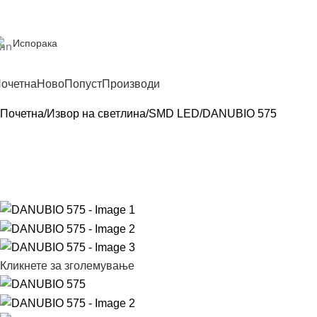
Испорака
очетна
Ново
Попуст
Производи
Почетна
Извор на светлина
SMD LED
DANUBIO 575
Кликнете за зголемување