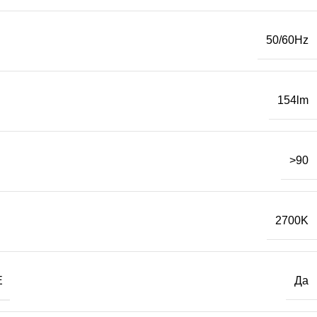
50/60Hz
154lm
>90
2700K
Е
Да