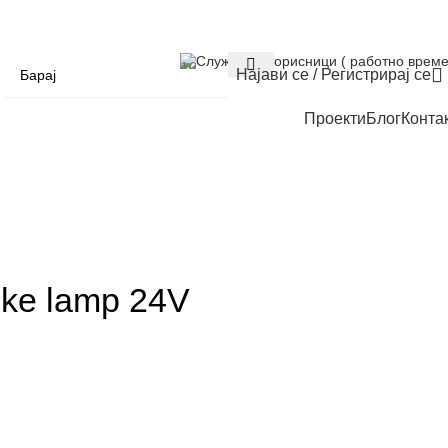
Служба за корисници ( работно време
Најави се / Регистрирај се
Проекти
Блог
Конта
ke lamp 24V