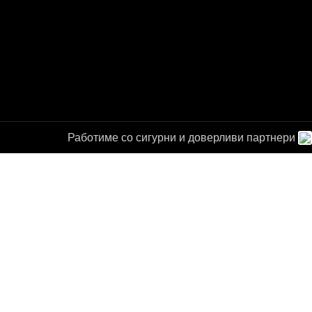
Работиме со сигурни и доверливи партнери
а за
от