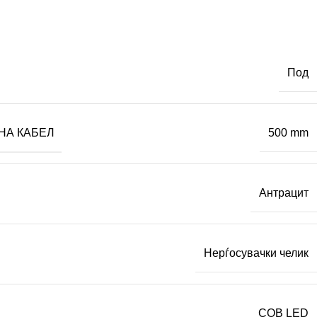
Под
НА КАБЕЛ
500 mm
Антрацит
Нерѓосувачки челик
COB LED