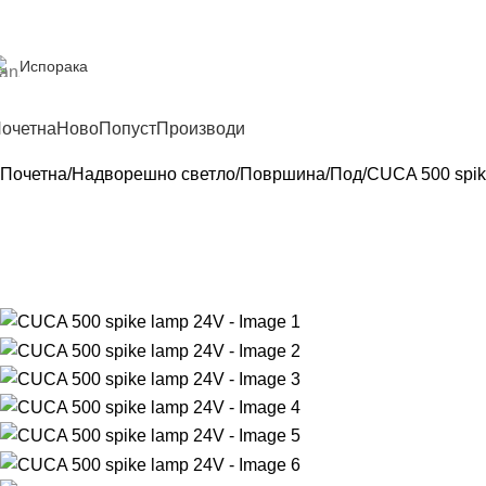
Испорака
очетна
Ново
Попуст
Производи
Почетна
Надворешно светло
Површина
Под
CUCA 500 spik