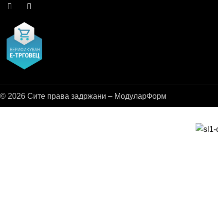
© 2026 Сите права задржани – МодуларФорм