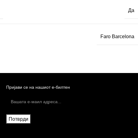
Да
Faro Barcelona
Пријави се на нашиот е-билтен