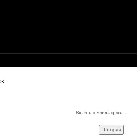
Бесплатна достава до дома за нарачки над 9.000,00 ден.
10% попуст на прва нарачк
запишување на билтен
(Newsletter)