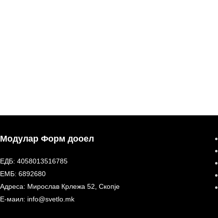
Модулар Форм дооел
ЕДБ: 4058013516785
ЕМБ: 6892680
Адреса: Мирослав Крлежа 52, Скопје
Е-маил: info@svetlo.mk