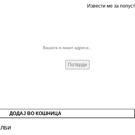
Извести ме за попуст
10% попуст на прва нарачка за
запишување на билтенот
(Newsletter)
ДОДАЈ ВО КОШНИЦА
ЕЛБИ