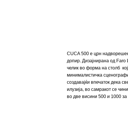
CUCA 500 е црн надворешен 
допир. Дизајнирана од Faro 
челик во форма на столб кој
минималистичка сценографиј
создавајќи впечаток дека св
илузија, во самракот се чин
во две висини 500 и 1000 за