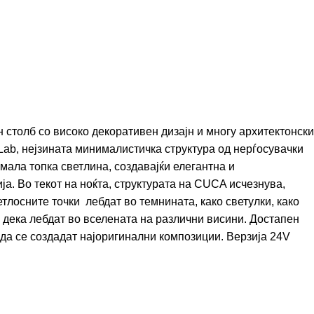
столб со високо декоративен дизајн и многу архитектонски
Lab, нејзината минималистичка структура од нерѓосувачки
мала топка светлина, создавајќи елегантна и
а. Во текот на ноќта, структурата на CUCA исчезнува,
етлосните точки лебдат во темнината, како светулки, како
и дека лебдат во вселената на различни висини. Достапен
 да се создадат најоригинални композиции. Верзија 24V