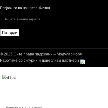
Пријави се на нашиот е-билтен
© 2026 Сите права задржани – МодуларФорм
Работиме со сигурни и доверливи партнери
Бесплатна достава до дома за нарачки над 9.000,00 ден.
10% попуст на прва нарачка за запишување на билтенот
(Newsletter)