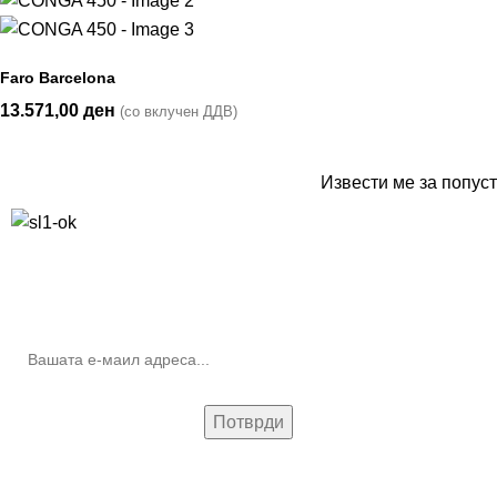
Faro Barcelona
13.571,00
ден
(со вклучен ДДВ)
Извести ме за попуст
10% попуст на прва нарачка за запишување на билтенот
(Newsletter)