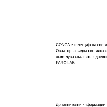
CONGA е колекција на свети
Оваа црна ѕидна светилка со
осветлува спалните и дневни
FARO LAB
Дополнителни информации