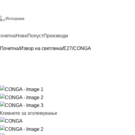
Испорака
очетна
Ново
Попуст
Производи
Почетна
Извор на светлина
E27
CONGA
Кликнете за зголемување