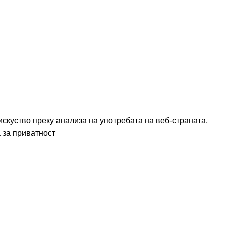
а за
от
скуство преку анализа на употребата на веб-страната,
 за приватност