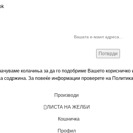
10% попуст на прва нарачк
запишување на билтен
(Newsletter)
 зачуваме колачиња за да го подобриме Вашето корисничко и
на содржина. За повеќе информации проверете на
Политика
Производи
ЛИСТА НА ЖЕЛБИ
Кошничка
Профил