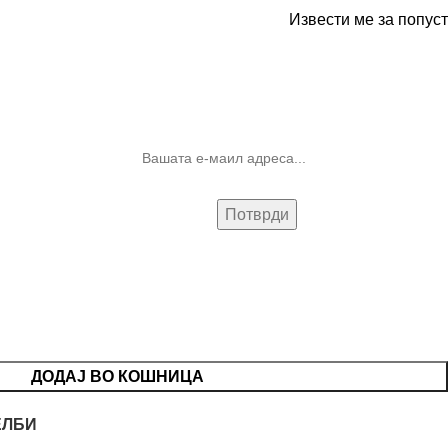
Извести ме за попуст
10% попуст на прва нарачка за
запишување на билтенот
(Newsletter)
ДОДАЈ ВО КОШНИЦА
ЕЛБИ