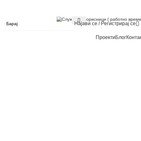
Служба за корисници ( работно време
Најави се / Регистрирај се
Проекти
Блог
Конта