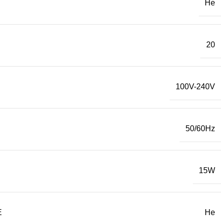
Не
20
100V-240V
50/60Hz
15W
Е
Не