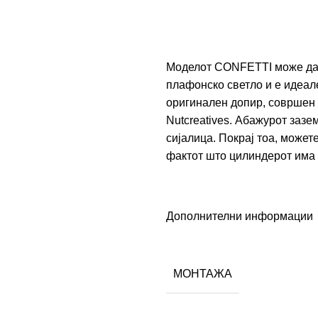
Моделот CONFETTI може да с
плафонско светло и е идеал
оригинален допир, совршен 
Nutcreatives. Абажурот зазе
сијалица. Покрај тоа, может
фактот што цилиндерот има д
Дополнителни информации
МОНТАЖА