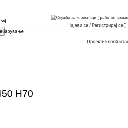
Служба за корисници ( работно време
Најави се / Регистрирај се
ебарување
Проекти
Блог
Конта
50 H70