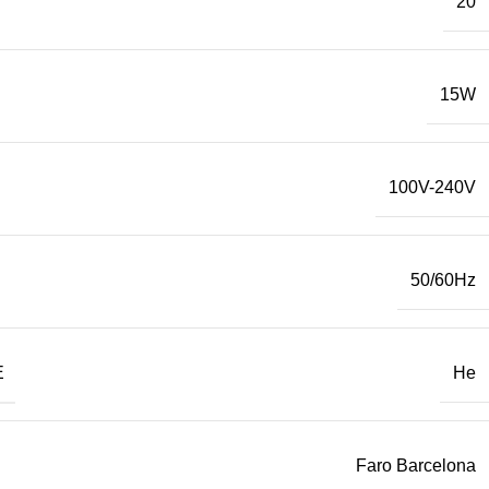
20
15W
100V-240V
50/60Hz
Е
Не
Faro Barcelona