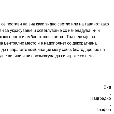
е постави на ѕид како ѕидно светло или на таванот како
ен за украсување и осветлување со изненадувачки и
како општо и амбиентално светло. Тоа е дизајн на
ма централно место и е надополнет со декоративна
е да направите комбинации меѓу себе, благодарение на
ве висини и ви овозможува да си играте со него.
Ѕид
,
Надградно
,
Плафон