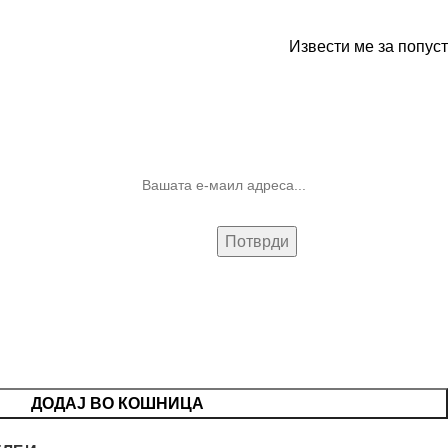
Извести ме за попуст
10% попуст на прва нарачка за
запишување на билтенот
(Newsletter)
ДОДАЈ ВО КОШНИЦА