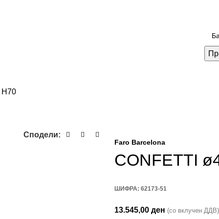
Пр
 H70
Сподели:
Faro Barcelona
CONFETTI ø4
ШИФРА:
62173-51
13.545,00
ден
(со вклучен ДДВ)