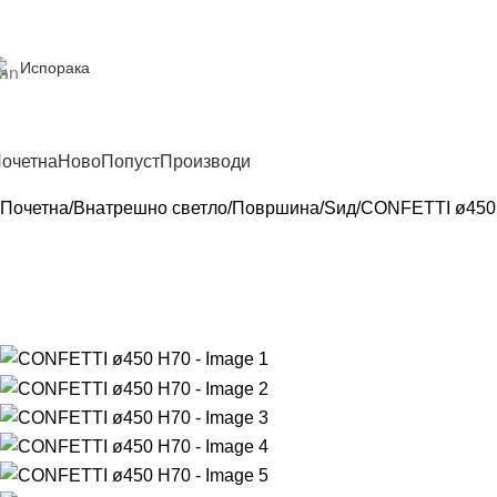
Испорака
очетна
Ново
Попуст
Производи
Почетна
Внатрешно светло
Површина
Sид
CONFETTI ø450