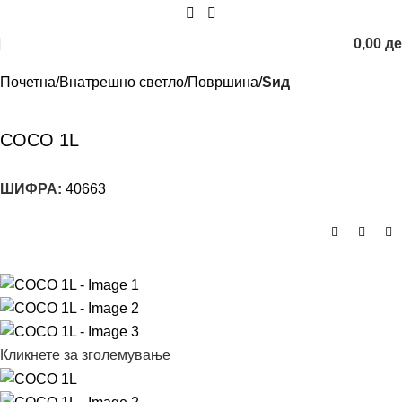
0,00
д
Почетна
Внатрешно светло
Површина
Sид
COCO 1L
ШИФРА:
40663
Кликнете за зголемување