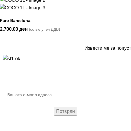
Faro Barcelona
2.700,00
ден
(со вклучен ДДВ)
Извести ме за попуст
10% попуст на прва нарачка за запишување на билтенот
(Newsletter)