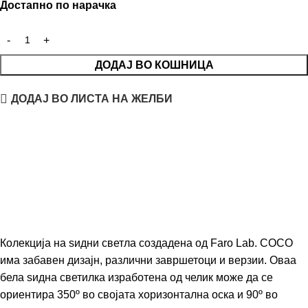
Достапно по нарачка
ДОДАЈ ВО КОШНИЦА
ДОДАЈ ВО ЛИСТА НА ЖЕЛБИ
Колекција на ѕидни светла создадена од Faro Lab. COCO
има забавен дизајн, различни завршетоци и верзии. Оваа
бела ѕидна светилка изработена од челик може да се
ориентира 350º во својата хоризонтална оска и 90º во