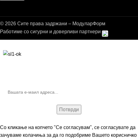
© 2026 Сите права задржани – МодуларФорм
Работиме со сигурни и доверливи партнери
Бесплатна достава до дома за нарачки над 9.000,00 ден.
10% попуст на прва нарачка за запишување на билтенот
(Newsletter)
Со кликање на копчето "Се согласувам", се согласувате да
зачуваме колачиња за да го подобриме Вашето корисничко