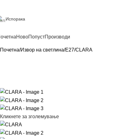
Испорака
очетна
Ново
Попуст
Производи
Почетна
Извор на светлина
E27
CLARA
Кликнете за зголемување