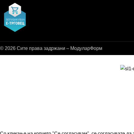
© 2026 Сите права задржани – МодуларФорм
Со кликање на копчето "Се согласувам", се согласувате да