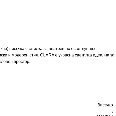
кло) висечка светилка за внатрешно осветлување.
иски и модерен стил. CLARA е украсна светилка идеална за
еловен простор.
Висечко
,