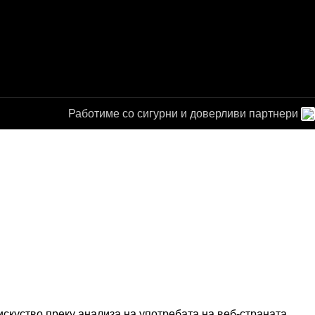
Работиме со сигурни и доверливи партнери
а за
от
скуство преку анализа на употребата на веб-страната,