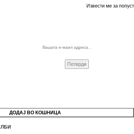
Извести ме за попуст
10% попуст на прва нарачка за
запишување на билтенот
(Newsletter)
ДОДАЈ ВО КОШНИЦА
ЕЛБИ