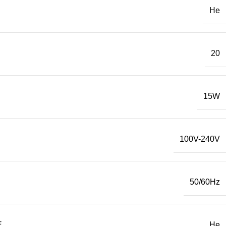
Не
20
15W
100V-240V
50/60Hz
Е
Не