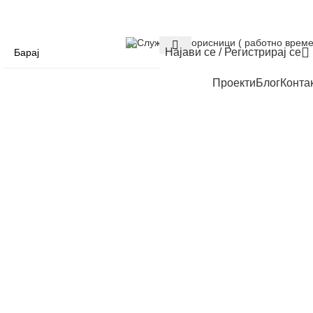
Служба за корисници ( работно време
Најави се / Регистрирај се
Проекти
Блог
Конта