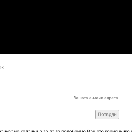
Бесплатна достава до дома за нарачки над 9.000,00 ден.
10% попуст на прва нарачк
запишување на билтен
(Newsletter)
 зачуваме колачиња за да го подобриме Вашето корисничко и