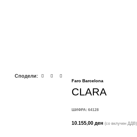
Сподели:
Faro Barcelona
CLARA
ШИФРА:
64128
10.155,00
ден
(со вклучен ДДВ)