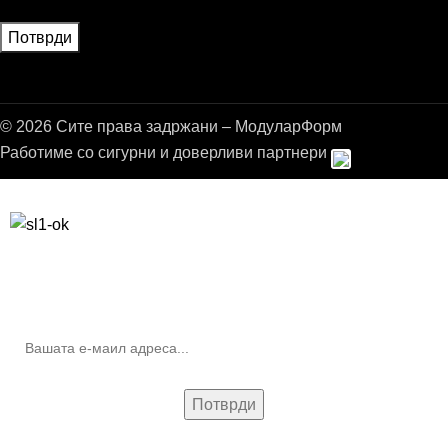
© 2026 Сите права задржани – МодуларФорм
Работиме со сигурни и доверливи партнери
Бесплатна достава до дома за нарачки над 9.000,00 ден.
10% попуст на прва нарачка за запишување на билтенот
(Newsletter)