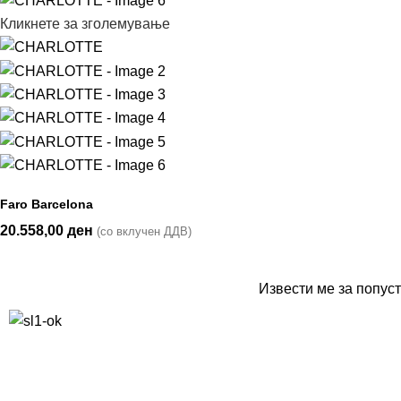
Кликнете за зголемување
Faro Barcelona
20.558,00
ден
(со вклучен ДДВ)
Извести ме за попуст
10% попуст на прва нарачка за запишување на билтенот
(Newsletter)