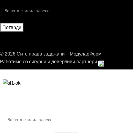
© 2026 Сите права задржани – МодуларФорм
Работиме со сигурни и доверливи партнери
Бесплатна достава до дома за нарачки над 9.000,00 ден.
10% попуст на прва нарачка за запишување на билтенот
(Newsletter)