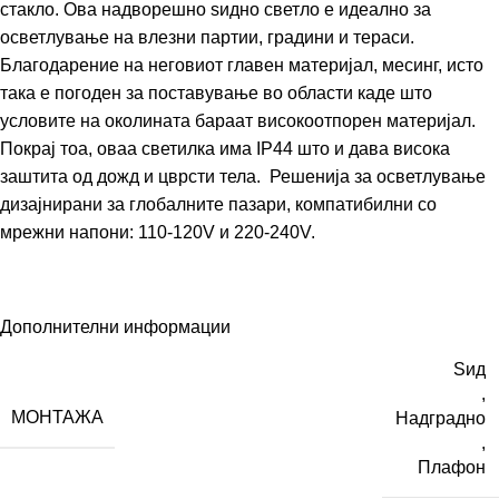
стакло. Ова надворешно ѕидно светло е идеално за
осветлување на влезни партии, градини и тераси.
Благодарение на неговиот главен материјал, месинг, исто
така е погоден за поставување во области каде што
условите на околината бараат високоотпорен материјал.
Покрај тоа, оваа светилка има IP44 што и дава висока
заштита од дожд и цврсти тела. Решенија за осветлување
дизајнирани за глобалните пазари, компатибилни со
мрежни напони: 110-120V и 220-240V.
Дополнителни информации
Ѕид
,
МОНТАЖА
Надградно
,
Плафон