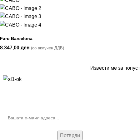
Faro Barcelona
8.347,00
ден
(со вклучен ДДВ)
Извести ме за попуст
10% попуст на прва нарачка за запишување на билтенот
(Newsletter)