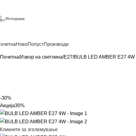
Испорака
очетна
Ново
Попуст
Производи
Почетна
Извор на светлина
E27
BULB LED AMBER E27 4W
-30%
Акција
30%
Кликнете за зголемување