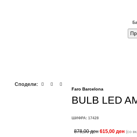
Пр
Сподели:
Faro Barcelona
BULB LED A
ШИФРА:
17428
878,00
ден
615,00
ден
(со в