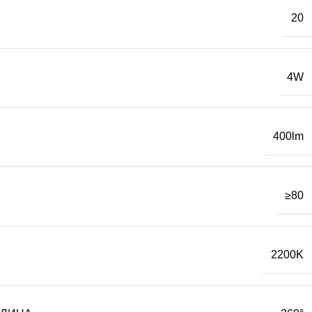
20
4W
400lm
≥80
2200K