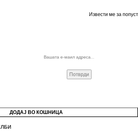
Извести ме за попуст
10% попуст на прва нарачка за
запишување на билтенот
(Newsletter)
ДОДАЈ ВО КОШНИЦА
ЕЛБИ