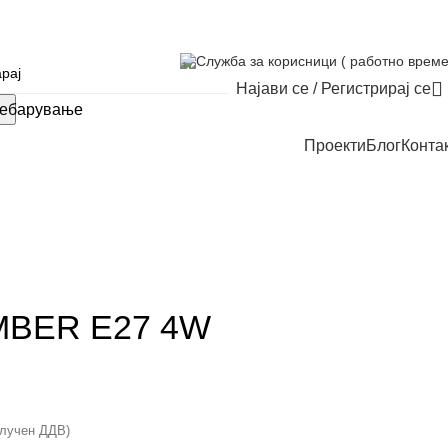
Служба за корисници ( работно време
Најави се / Регистрирај се
ебарување
Проекти
Блог
Конта
MBER E27 4W
клучен ДДВ)