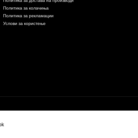
Политика за достава на производи
Политика за колачиња
Политика за рекламации
Услови за користење
Бесплатна достава до дома за нарачки над 9.000,00 ден.
10% попуст на прва нарачк
запишување на билтен