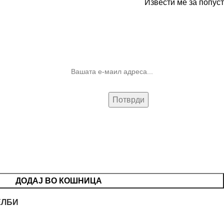
Извести ме за попуст
10% попуст на прва нарачка за
запишување на билтенот
(Newsletter)
ДОДАЈ ВО КОШНИЦА
ЕЛБИ