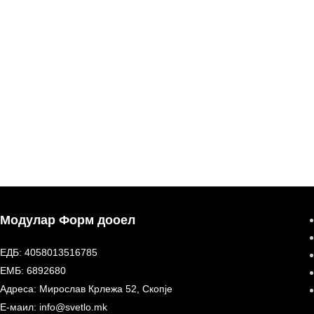
Модулар Форм дооел
ЕДБ: 4058013516785
ЕМБ: 6892680
Адреса: Мирослав Крлежа 52, Скопје
Е-маил: info@svetlo.mk