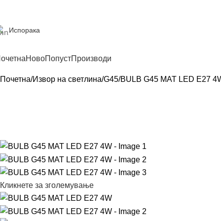
Испорака
очетна
Ново
Попуст
Производи
Почетна
Извор на светлина
G45
BULB G45 MAT LED E27 4
Кликнете за зголемување