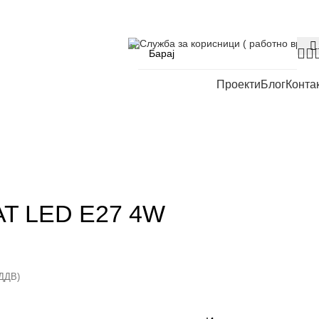
Служба за корисници ( работно време
Проекти
Блог
Конта
T LED E27 4W
 ДДВ)