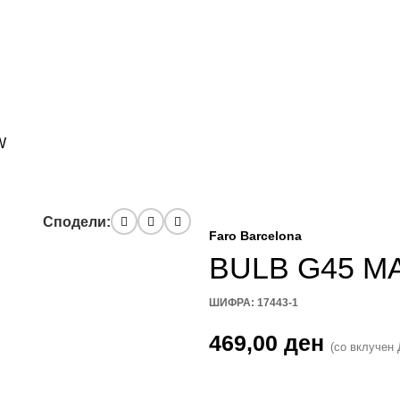
W
Сподели:
Faro Barcelona
BULB G45 MA
ШИФРА:
17443-1
469,00
ден
(со вклучен