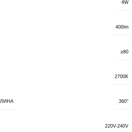
4W
400lm
≥80
2700K
ТЛИНА
360°
220V-240V