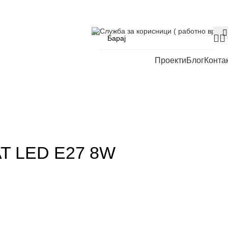
Служба за корисници ( работно време
Проекти
Блог
Конта
T LED E27 8W