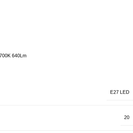
2700K 640Lm
E27 LED
20