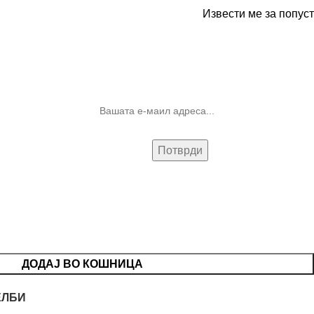
Извести ме за попуст
10% попуст на прва нарачка за
запишување на билтенот
(Newsletter)
ДОДАЈ ВО КОШНИЦА
ЕЛБИ