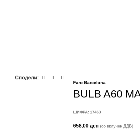
Сподели:
Faro Barcelona
BULB A60 MA
ШИФРА:
17463
658,00
ден
(со вклучен ДДВ)