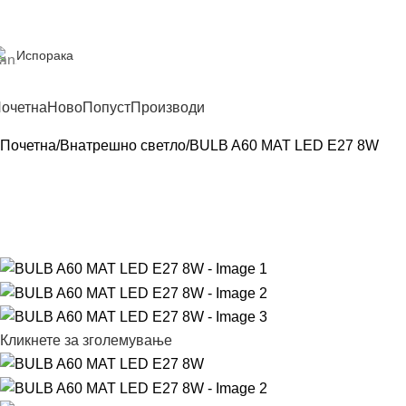
Испорака
очетна
Ново
Попуст
Производи
Почетна
Внатрешно светло
BULB A60 MAT LED E27 8W
Кликнете за зголемување