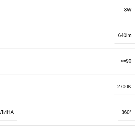
8W
640lm
>=90
2700K
ТЛИНА
360°