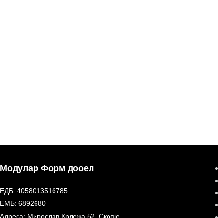
Модулар Форм дооел
ЕДБ: 4058013516785
ЕМБ: 6892680
Адреса: Мирослав Крлежа 52, Скопје