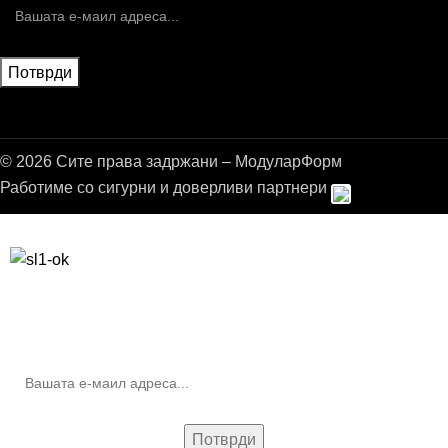
© 2026 Сите права задржани – МодуларФорм
Работиме со сигурни и доверливи партнери
Бесплатна достава до дома за нарачки над 9.000,00 ден.
10% попуст на прва нарачка за запишување на билтенот
(Newsletter)