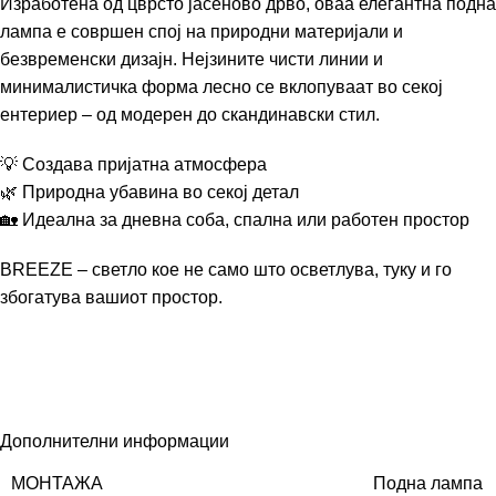
Изработена од цврсто јасеново дрво, оваа елегантна подна
лампа е совршен спој на природни материјали и
безвременски дизајн. Нејзините чисти линии и
минималистичка форма лесно се вклопуваат во секој
ентериер – од модерен до скандинавски стил.
💡 Создава пријатна атмосфера
🌿 Природна убавина во секој детал
🏡 Идеална за дневна соба, спална или работен простор
BREEZE – светло кое не само што осветлува, туку и го
збогатува вашиот простор.
Дополнителни информации
МОНТАЖА
Подна лампа