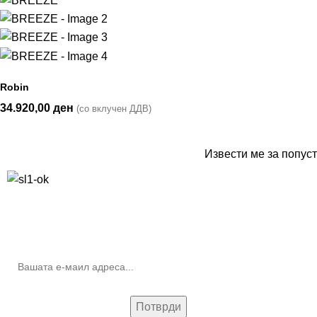
Robin
34.920,00
ден
(со вклучен ДДВ)
Извести ме за попуст
10% попуст на прва нарачка за запишување на билтенот
(Newsletter)