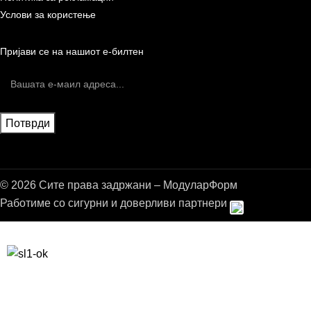
Услови за користење
Пријави се на нашиот е-билтен
© 2026 Сите права задржани – МодуларФорм
Работиме со сигурни и доверливи партнери
Бесплатна достава до дома за нарачки над 9.000,00 ден.
10% попуст на прва нарачка за запишување на билтенот
(Newsletter)