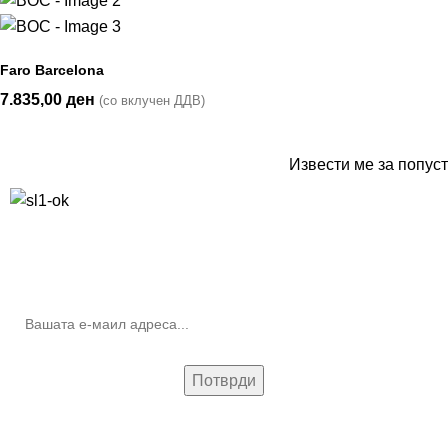
Faro Barcelona
7.835,00
ден
(со вклучен ДДВ)
Извести ме за попуст
10% попуст на прва нарачка за запишување на билтенот
(Newsletter)