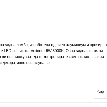
на ѕидна ламба, изработена од лиен алуминиум и проѕирно
а е LED со висока моќност 6W 3000K. Оваа ѕидна светилка
 ви овозможуваат да го контролирате светлосниот зрак за
 и декоративно осветлување
Ѕид