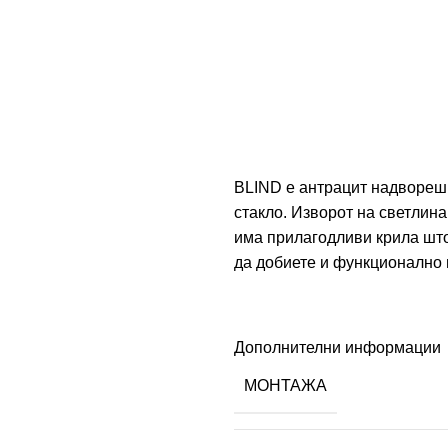
BLIND е антрацит надвореш
стакло. Изворот на светлин
има прилагодливи крила што
да добиете и функционално
Дополнителни информации
МОНТАЖА