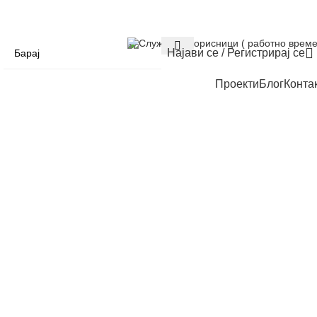
Служба за корисници ( работно време
Најави се / Регистрирај се
Проекти
Блог
Конта