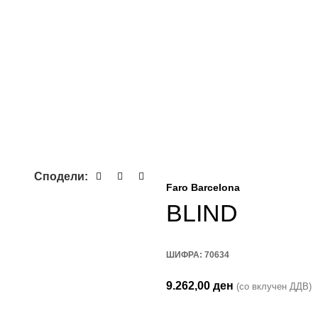
Сподели:
Faro Barcelona
BLIND
ШИФРА:
70634
9.262,00
ден
(со вклучен ДДВ)