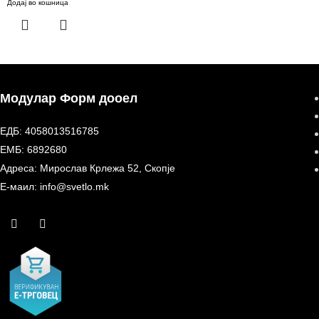
Додај во кошница
Модулар Форм дооел
ЕДБ: 4058013516785
ЕМБ: 6892680
Адреса: Мирослав Крлежа 52, Скопје
Е-маил: info@svetlo.mk