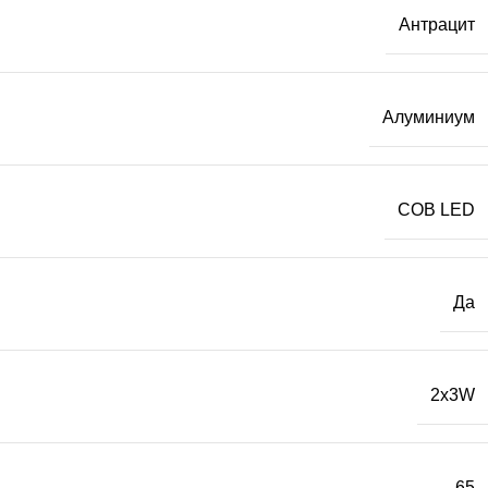
Антрацит
Алуминиум
COB LED
Да
2x3W
65