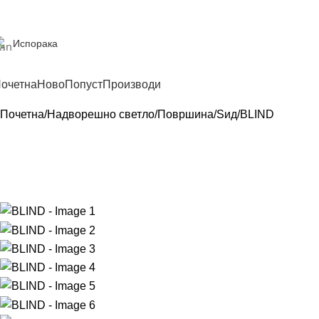
Испорака
очетна
Ново
Попуст
Производи
Почетна
Надворешно светло
Површина
Ѕид
BLIND