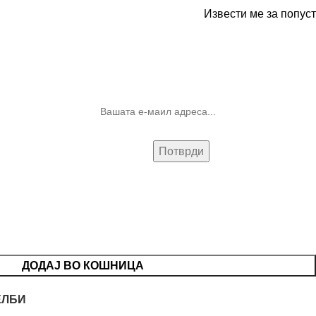
Извести ме за попуст
10% попуст на прва нарачка за
запишување на билтенот
(Newsletter)
ДОДАЈ ВО КОШНИЦА
ЕЛБИ