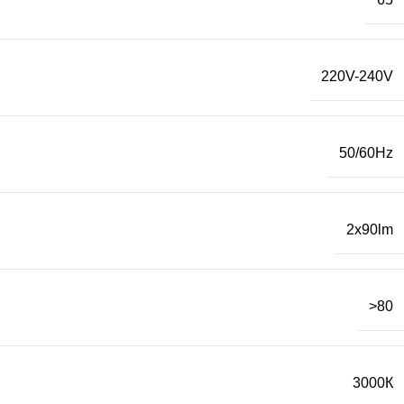
220V-240V
50/60Hz
2x90lm
>80
3000К