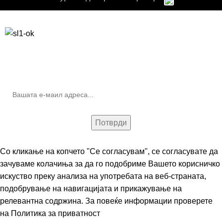
Бесплатна достава до дома за нарачки над 9.000,00 ден.
10% попуст на прва нарачка за запишување на билтенот
(Newsletter)
Со кликање на копчето "Се согласувам", се согласувате да
зачуваме колачиња за да го подобриме Вашето корисничко
искуство преку анализа на употребата на веб-страната,
подобрување на навигацијата и прикажување на
релевантна содржина. За повеќе информации проверете
на
Политика за приватност