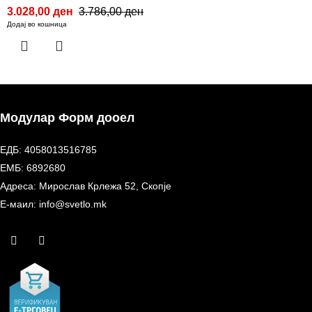
3.028,00
ден
3.786,00
ден
Додај во кошница
Модулар Форм дооел
ЕДБ: 4058013516785
ЕМБ: 6892680
Адреса: Мирослав Крлежа 52, Скопје
Е-маил: info@svetlo.mk