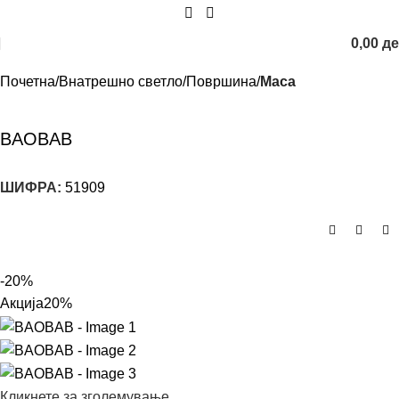
0,00
д
Почетна
Внатрешно светло
Површина
Маса
BAOBAB
ШИФРА:
51909
-20%
Акција
20%
Кликнете за зголемување