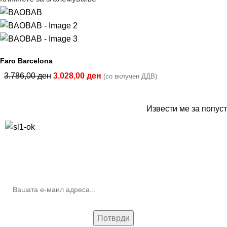
Faro Barcelona
3.786,00
ден
3.028,00
ден
(со вклучен ДДВ)
Извести ме за попуст
10% попуст на прва нарачка за запишување на билтенот
(Newsletter)