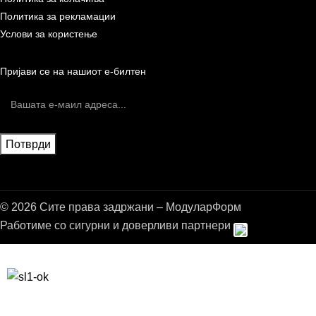
Политика за рекламации
Услови за користење
Пријави се на нашиот е-билтен
© 2026 Сите права задржани – МодуларФорм
Работиме со сигурни и доверливи партнери
Бесплатна достава до дома за нарачки над 9.000,00 ден.
10% попуст на прва нарачка за запишување на билтенот