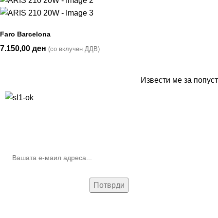
Faro Barcelona
7.150,00
ден
(со вклучен ДДВ)
Извести ме за попуст
10% попуст на прва нарачка за запишување на билтенот
(Newsletter)