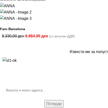
Faro Barcelona
8.330,00
ден
6.664,00
ден
(со вклучен ДДВ)
Извести ме за попуст
10% попуст на прва нарачка за запишување на билтенот
(Newsletter)