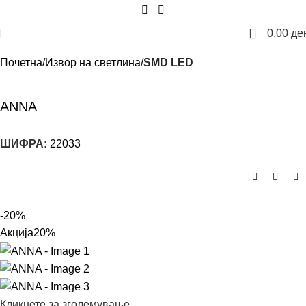
0
0,00
де
Почетна
Извор на светлина
SMD LED
ANNA
ШИФРА:
22033
-20%
Акција
20%
Кликнете за зголемување