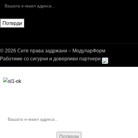
© 2026 Сите права задржани – МодуларФорм
Работиме со сигурни и доверливи партнери
Бесплатна достава до дома за нарачки над 9.000,00 ден.
10% попуст на прва нарачка за запишување на билтенот
(Newsletter)