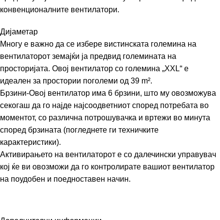
конвенционалните вентилатори.
Дијаметар
Многу е важно да се избере вистинската големина на
вентилаторот земајќи ја предвид големината на
просторијата. Овој вентилатор со големина „XXL“ е
идеален за простории поголеми од 39 m².
Брзини-Овој вентилатор има 6 брзини, што му овозможува
секогаш да го најде најсоодветниот според потребата во
моментот, со различна потрошувачка и вртежи во минута
според брзината (погледнете ги техничките
карактеристики).
Активирањето на вентилаторот е со далечински управувач
кој ќе ви овозможи да го контролирате вашиот вентилатор
на поудобен и поедноставен начин.