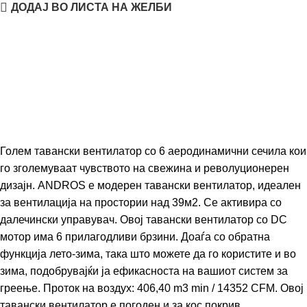
ДОДАЈ ВО ЛИСТА НА ЖЕЛБИ
Голем тавански вентилатор со 6 аеродинамични сечила кои
го зголемуваат чувството на свежина и револуционерен
дизајн. ANDROS е модерен тавански вентилатор, идеален
за вентилација на простории над 39м2. Се активира со
далечински управувач. Овој тавански вентилатор со DC
мотор има 6 прилагодливи брзини. Доаѓа со обратна
функција лето-зима, така што можете да го користите и во
зима, подобрувајќи ја ефикасноста на вашиот систем за
греење. Проток на воздух: 406,40 m3 min / 14352 CFM. Овој
тавански вентилатор е погоден и за кос покрив.