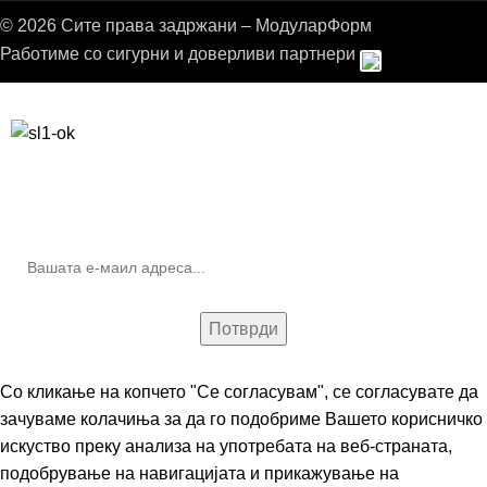
© 2026 Сите права задржани – МодуларФорм
Работиме со сигурни и доверливи партнери
Бесплатна достава до дома за нарачки над 9.000,00 ден.
10% попуст на прва нарачка за запишување на билтенот
(Newsletter)
Со кликање на копчето "Се согласувам", се согласувате да
зачуваме колачиња за да го подобриме Вашето корисничко
искуство преку анализа на употребата на веб-страната,
подобрување на навигацијата и прикажување на