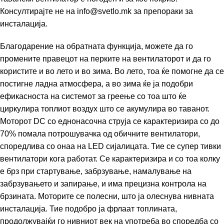
Консултирајте не на info@svetlo.mk за препораки за
инсталација.
Благодарение на обратната функција, можете да го
промените правецот на перките на вентилаторот и да го
користите и во лето и во зима. Во лето, тоа ќе помогне да се
постигне ладна атмосфера, а во зима ќе ја подобри
ефикасноста на системот за греење со тоа што ќе
циркулира топлиот воздух што се акумулира во таванот.
Моторот DC со еднонасочна струја се карактеризира со до
70% помала потрошувачка од обичните вентилатори,
споредлива со онаа на LED сијалицата. Тие се супер тивки
вентилатори кога работат. Се карактеризира и со тоа колку
е брз при стартување, забрзување, намалување на
забрзувањето и запирање, и има прецизна контрола на
брзината. Моторите се полесни, што ја олеснува нивната
инсталација. Тие подобро ја фрлаат топлината,
продолжувајќи го нивниот век на употреба во споредба со