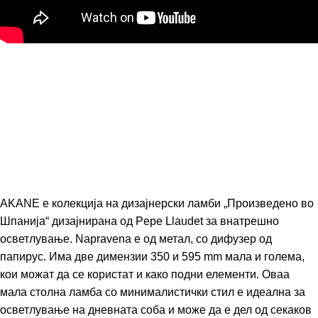
AKANE е колекција на дизајнерски ламби „Произведено во
Шпанија“ дизајнирана од
Pepe Llaudet
за внатрешно
осветлување. Napravena е од метал, со дифузер од
папирус. Има две димензии 350 и 595 mm мала и голема,
кои можат да се користат и како подни елементи. Оваа
мала столна ламба со минималистички стил е идеална за
осветлување на дневната соба и може да е дел од секаков