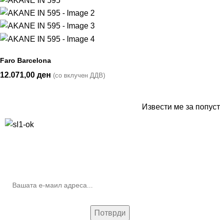
Faro Barcelona
12.071,00
ден
(со вклучен ДДВ)
Извести ме за попуст
10% попуст на прва нарачка за запишување на билтенот
(Newsletter)