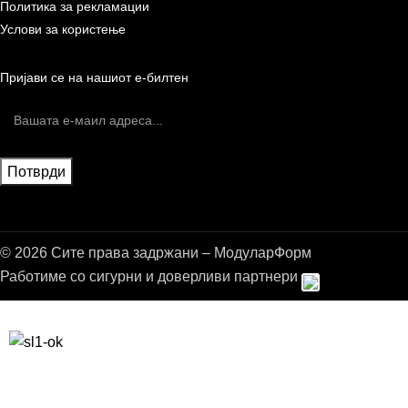
Политика за рекламации
Услови за користење
Пријави се на нашиот е-билтен
© 2026 Сите права задржани – МодуларФорм
Работиме со сигурни и доверливи партнери
Бесплатна достава до дома за нарачки над 9.000,00 ден.
10% попуст на прва нарачка за запишување на билтенот
(Newsletter)