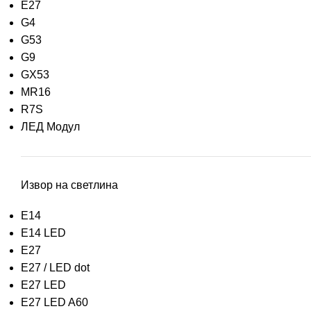
E27
G4
G53
G9
GX53
MR16
R7S
ЛЕД Модул
Извор на светлина
E14
E14 LED
E27
E27 / LED dot
E27 LED
E27 LED A60