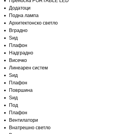
Преносна PORTABLE LED
Додатоци
Подна лампа
Архитектонско светло
Вградно
Ѕид
Плафон
Надградно
Висечко
Линеарен систем
Ѕид
Плафон
Површина
Ѕид
Под
Плафон
Вентилатори
Внатрешно светло