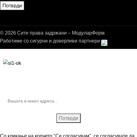
© 2026 Сите права задржани – МодуларФорм
Работиме со сигурни и доверливи партнери
Бесплатна достава до дома за нарачки над 9.000,00 ден.
10% попуст на прва нарачка за запишување на билтенот
(Newsletter)
Со кликање на копчето "Се согласувам", се согласувате да