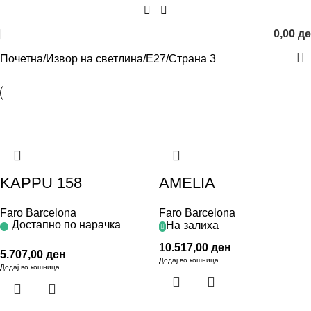
0,00
д
Почетна
Извор на светлина
E27
Страна 3
KAPPU 158
AMELIA
Faro Barcelona
Faro Barcelona
Достапно по нарачка
На залиха
10.517,00
ден
5.707,00
ден
Додај во кошница
Додај во кошница