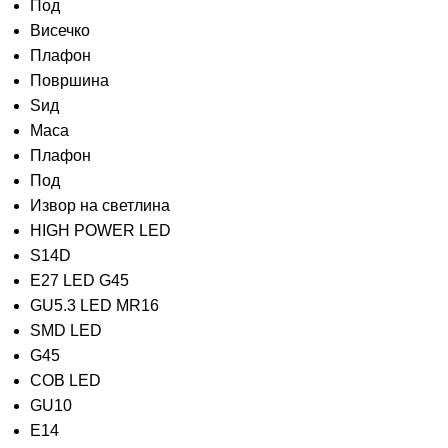
Под
Висечко
Плафон
Површина
Ѕид
Маса
Плафон
Под
Извор на светлина
HIGH POWER LED
S14D
E27 LED G45
GU5.3 LED MR16
SMD LED
G45
COB LED
GU10
E14