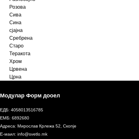
Розова
Сива
Сина
сјајна
Сребрена
Старо
Теракота
Хром
Црвена
Црна
Модулар Форм дооел
ЕДБ: 4058013516785
ЕМБ: 6892680
Адреса: Мирослав Крлежа 52, Скопје
Е-маил: info@svetlo.mk