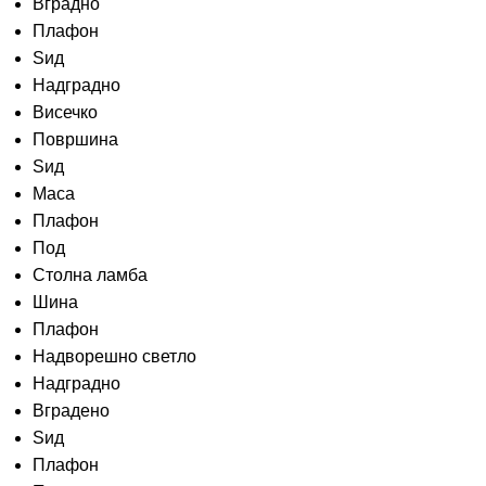
Вградно
Плафон
Ѕид
Надградно
Висечко
Површина
Sид
Маса
Плафон
Под
Столна ламба
Шина
Плафон
Надворешно светло
Надградно
Вградено
Ѕид
Плафон