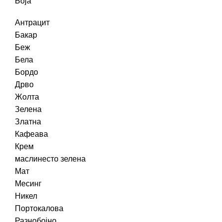
Боја
Антрацит
Бакар
Беж
Бела
Бордо
Дрво
Жолта
Зелена
Златна
Кафеава
Крем
маслинесто зелена
Мат
Месинг
Никел
Портокалова
Разнобојно