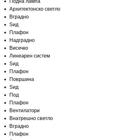
Подна лампа
Архитектонско светло
Вградно
Ѕид
Плафон
Надградно
Висечко
Линеарен систем
Ѕид
Плафон
Површина
Ѕид
Под
Плафон
Вентилатори
Внатрешно светло
Вградно
Плафон