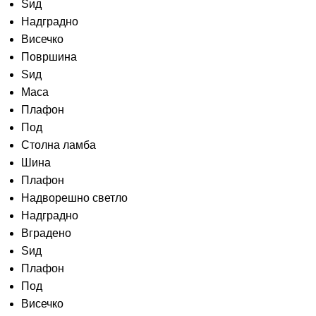
Ѕид
Надградно
Висечко
Површина
Sид
Маса
Плафон
Под
Столна ламба
Шина
Плафон
Надворешно светло
Надградно
Вградено
Ѕид
Плафон
Под
Висечко