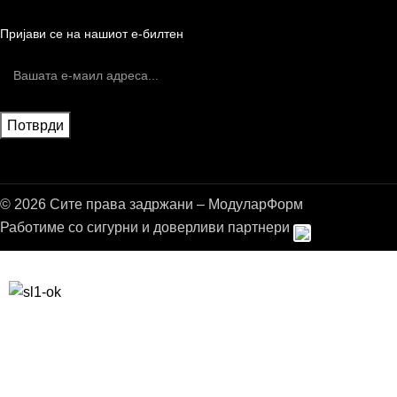
Пријави се на нашиот е-билтен
© 2026 Сите права задржани – МодуларФорм
Работиме со сигурни и доверливи партнери
Бесплатна достава до дома за нарачки над 9.000,00 ден.
10% попуст на прва нарачка за запишување на билтенот
(Newsletter)